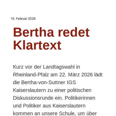
kritischen Umgang mit digitalen Medien
zu vermitteln.
10. Februar 2026
Themen des Projektunterrichts
Bertha redet
Die Schüler:innen hatten die
Klartext
Möglichkeit, sich mit verschiedenen
Aspekten des Jugendmedienschutzes
auseinanderzusetzen. Zu den
behandelten Themen gehörten unter
Kurz vor der Landtagswahl in
anderem:
Rheinland-Pfalz am 22. März 2026 lädt
die Bertha-von-Suttner IGS
Onlinespiele versus
Kaiserslautern zu einer politischen
Offlinespiele
: Praktisches
Diskussionsrunde ein. Politikerinnen
Erleben in der Sporthalle von Vor-
und Politiker aus Kaiserslautern
und Nachteile sowie das
kommen an unsere Schule, um über