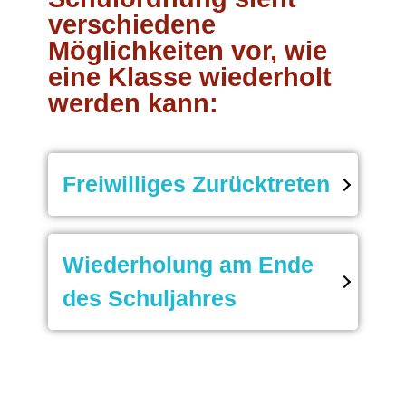
verschiedene
Möglichkeiten vor, wie
eine Klasse wiederholt
werden kann:
Freiwilliges Zurücktreten
§44 der Übergeifenden Schulordnung
Wiederholung am Ende
für RLP
des Schuljahres
(1)
Aus wichtigem Grund
,
insbesondere
bei l
ä
ngerer Krankheit
wä
hrend des Schuljahres, bei
§67 der Übergeifenden Schulordnung
Schulwechsel
infolge
Ä
nderung des
für RLP