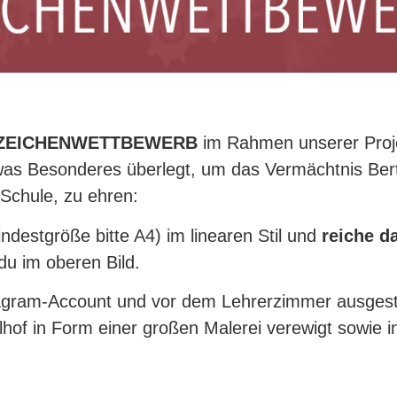
er ZEICHENWETTBEWERB
im Rahmen unserer Proje
twas Besonderes überlegt, um das Vermächtnis Ber
 Schule, zu ehren:
ndestgröße bitte A4) im linearen Stil und
reiche d
du im oberen Bild.
agram-Account und vor dem Lehrerzimmer ausgeste
hof in Form einer großen Malerei verewigt sowie in 