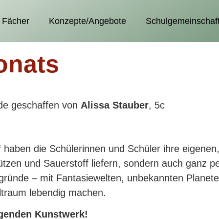
Fächer
Konzepte/Angebote
Schulgemeinschaf
onats
de geschaffen von
Alissa Stauber
, 5c
“ haben die Schülerinnen und Schüler ihre eigenen
ützen und Sauerstoff liefern, sondern auch ganz 
tergründe – mit Fantasiewelten, unbekannten Plane
ltraum lebendig machen.
agenden Kunstwerk!