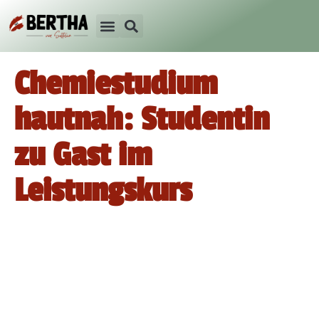
Chemiestudium
hautnah: Studentin
zu Gast im
Leistungskurs