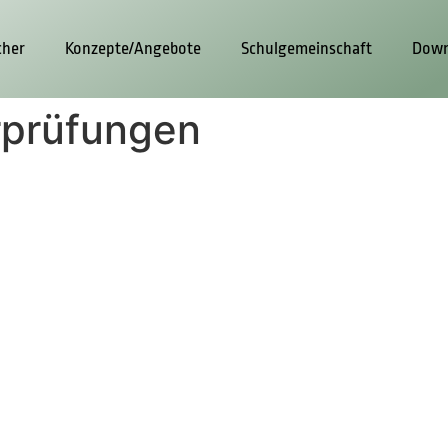
cher
Konzepte/Angebote
Schulgemeinschaft
Down
urprüfungen