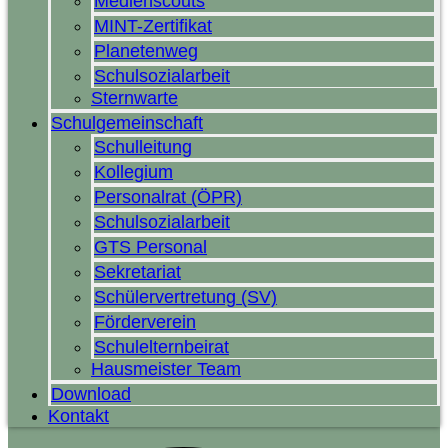
Medienscouts
MINT-Zertifikat
Planetenweg
Schulsozialarbeit
Sternwarte
Schulgemeinschaft
Schulleitung
Kollegium
Personalrat (ÖPR)
Schulsozialarbeit
GTS Personal
Sekretariat
Schülervertretung (SV)
Förderverein
Schulelternbeirat
Hausmeister Team
Download
Kontakt