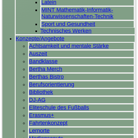
Latein
MINT Mathematik-Informatik-
Naturwissenschaften-Technik
Sport und Gesundheit
Technisches Werken
Konzepte/Angebote
Achtsamkeit und mentale Stärke
Auszeit
Bandklasse
Bertha Merch
Berthas Bistro
Berufsorientierung
Bibliothek
DJ-AG
Eliteschule des Fußballs
Erasmus+
Fahrtenkonzept
Lernorte