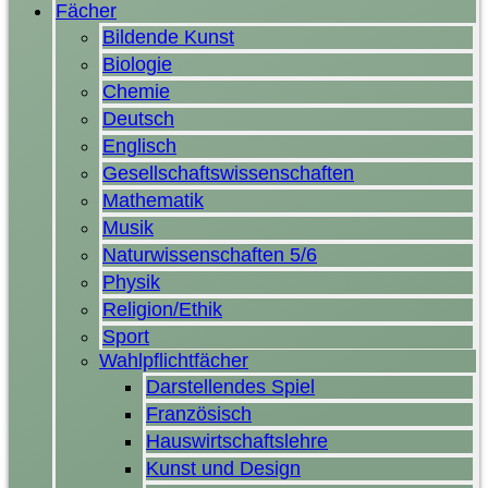
Fächer
Bildende Kunst
Biologie
Chemie
Deutsch
Englisch
Gesellschaftswissenschaften
Mathematik
Musik
Naturwissenschaften 5/6
Physik
Religion/Ethik
Sport
Wahlpflichtfächer
Darstellendes Spiel
Französisch
Hauswirtschaftslehre
Kunst und Design