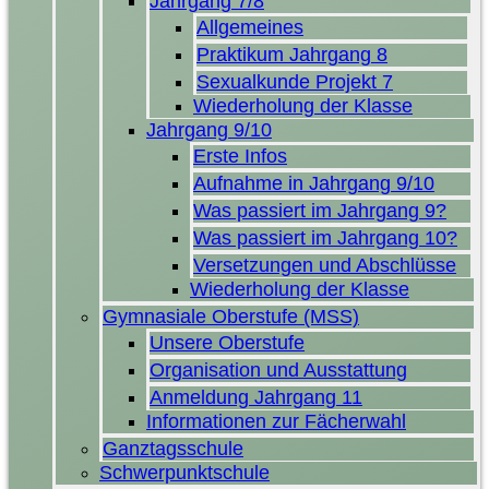
Jahrgang 7/8
Allgemeines
Praktikum Jahrgang 8
Sexualkunde Projekt 7
Wiederholung der Klasse
Jahrgang 9/10
Erste Infos
Aufnahme in Jahrgang 9/10
Was passiert im Jahrgang 9?
Was passiert im Jahrgang 10?
Versetzungen und Abschlüsse
Wiederholung der Klasse
Gymnasiale Oberstufe (MSS)
Unsere Oberstufe
Organisation und Ausstattung
Anmeldung Jahrgang 11
Informationen zur Fächerwahl
Ganztagsschule
Schwerpunktschule