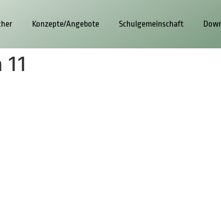
cher
Konzepte/Angebote
Schulgemeinschaft
Down
 11