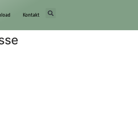
load
Kontakt
isse