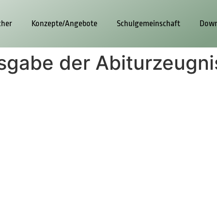
cher
Konzepte/Angebote
Schulgemeinschaft
Down
usgabe der Abiturzeugn